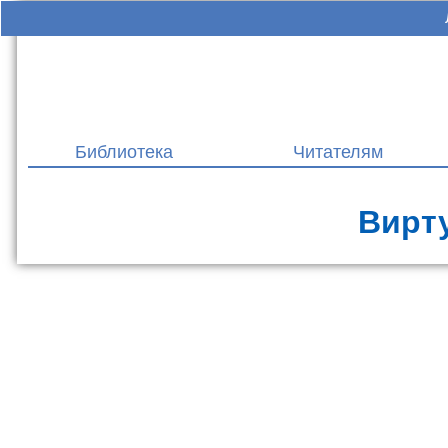
Библиотека
Читателям
Вирт
Выставки новых поступлений
Персональные выставки
Тематические выставки
Топовые подборки книг
ВСЕ ВЫСТАВКИ